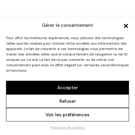
Gérer le consentement
INSTAGRAM
Pour offrir les meilleures expériences, nous utilisons des technologies
telles que les cookies pour stocker et/ou accéder aux informations des
appareils. Le fait de consentir à ces technologies nous permettra de
traiter des données telles que le comportement de navigation ou les ID
©Dorure De La Prairie 2025 | Fait avec ♥ par notre
uniques sur ce site. Le fait de ne pas consentir ou de retirer son
consentement peut avoir un effet négatif sur certaines caractéristiques
Agence Web 91
|
Mentions Légales
et fonctions.
Accepter
HAUT
Refuser
Voir les préférences
Politique de cookies