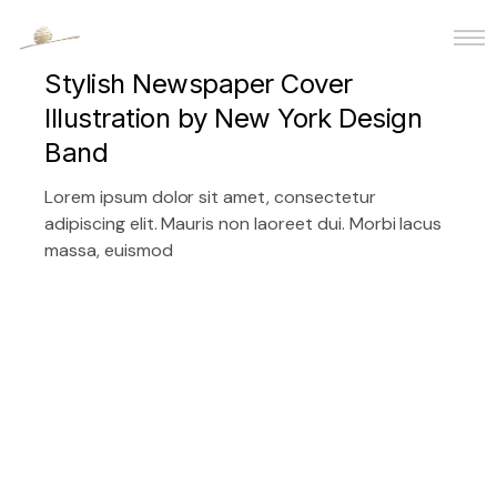
01 60 49 22 07
Stylish Newspaper Cover
Accueil
Illustration by New York Design
Band
Prestations
Lorem ipsum dolor sit amet, consectetur
Realisations
adipiscing elit. Mauris non laoreet dui. Morbi lacus
massa, euismod
Machines
Equipe
FAQ
Contact