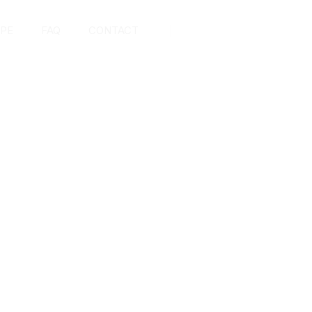
IPE
FAQ
CONTACT
01 60 49 22 07
olestie in nec massa. Fusce non ante sed lorem