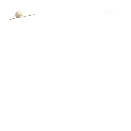
ACCUEIL
Natura Insects Series: C
Morbi lacus massa, euismod ut turpis molestie,
rutrum feugiat.
Minimalistic Design Conc