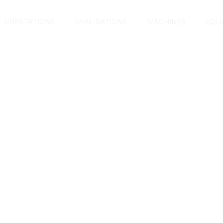
PRESTATIONS
REALISATIONS
MACHINES
EQU
rafting Insects Made by Flowers
 tristique sodales est. Integer sit amet mi id sapien tempor m
ept for Balmain Online Store